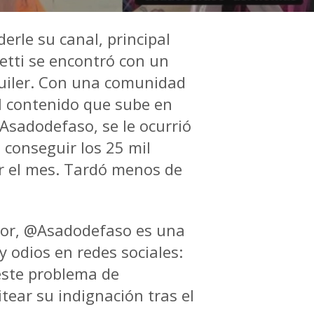
rle su canal, principal
etti
se encontró con un
uiler
. Con una comunidad
l contenido que sube en
@Asadodefaso, se le ocurrió
 conseguir los
25 mil
 el mes.
Tardó menos de
esor, @Asadodefaso es una
y odios en redes sociales:
este problema de
itear su indignación tras el